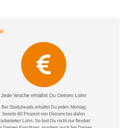
b
!
Jede Woche erhältst Du Deinen Lohn
Bei
Studyheads
erhältst Du jeden Montag
bereits
60 Prozent
von
D
einem
bis dahin
rarbeiteten Lohn
. So bist Du nicht nur flexibel
i Deinen Einsätzen
, sondern
auch bei
Deiner