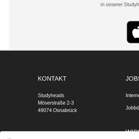
in unserer Studyh
KONTAKT
JOB
Studyheads
Intern
Möserstraße 2-3
Jobbö
49074 Osnabrück
WIS
Mo-Fr: 09:00 Uhr bis 17:00 Uhr