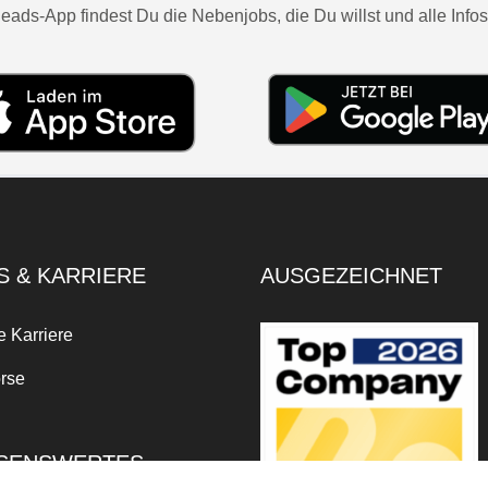
eads-App findest Du die Nebenjobs, die Du willst und alle Infos
S & KARRIERE
AUSGEZEICHNET
e Karriere
rse
SENSWERTES