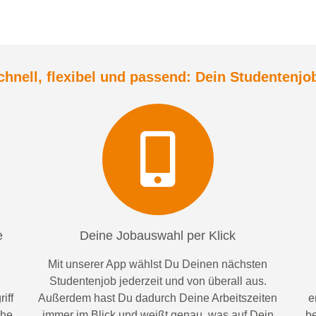
chnell, flexibel und
passend:
Dein Student
enjo
e
Deine Jobauswahl per Klick
Mit unserer App wählst Du Deinen nächsten
Studentenjob jederzeit und von überall aus.
iff
Außerdem
hast Du dadurch
Deine Arbeitszeiten
e
ähe
im
mer im
Blick und weiß
t
genau, was auf Dein
be