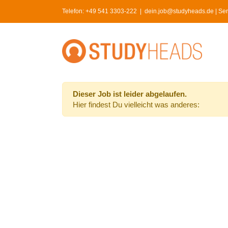
Skip
Telefon:
+49 541 3303-222
|
dein.job@studyheads.de | Serv
to
content
Dieser Job ist leider abgelaufen.
Hier findest Du vielleicht was anderes: