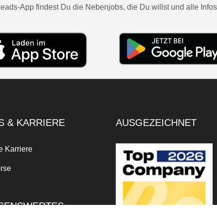
eads-App findest Du die Nebenjobs, die Du willst und alle Infos
S & KARRIERE
AUSGEZEICHNET
e Karriere
rse
SENSWERTES