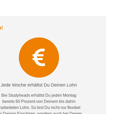
b
!
Jede Woche erhältst Du Deinen Lohn
Bei
Studyheads
erhältst Du jeden Montag
bereits
60 Prozent
von
D
einem
bis dahin
rarbeiteten Lohn
. So bist Du nicht nur flexibel
i Deinen Einsätzen
, sondern
auch bei
Deiner