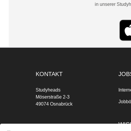
in unserer Studyh
KONTAKT
JOB
Studyheads
Intern
Möserstraße 2-3
Jobbö
49074 Osnabrück
WIS
Mo-Fr: 09:00 Uhr bis 17:00 Uhr