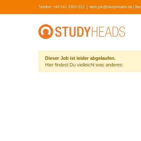
Skip
Telefon:
+49 541 3303-222
|
dein.job@studyheads.de | Serv
to
content
Dieser Job ist leider abgelaufen.
Hier findest Du vielleicht was anderes: