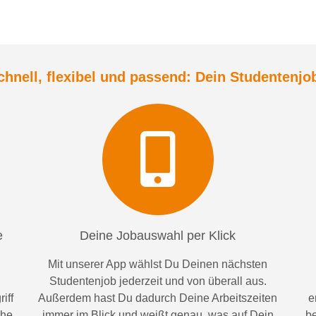
chnell, flexibel und
passend:
Dein Student
enjo
e
Deine Jobauswahl per Klick
Mit unserer App wählst Du Deinen nächsten
Studentenjob jederzeit und von überall aus.
iff
Außerdem
hast Du dadurch
Deine Arbeitszeiten
e
ähe
im
mer im
Blick und weiß
t
genau, was auf Dein
be