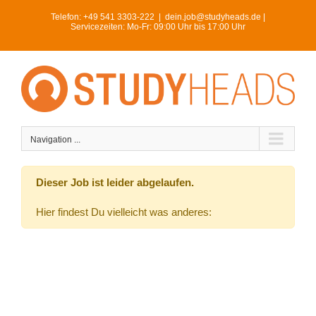
Skip
Telefon:
+49 541 3303-222
|
dein.job@studyheads.de |
to
Servicezeiten: Mo-Fr: 09:00 Uhr bis 17:00 Uhr
content
Navigation ...
Dieser Job ist leider abgelaufen.
Hier findest Du vielleicht was anderes: