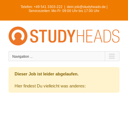
Skip
Telefon:
+49 541 3303-222
|
dein.job@studyheads.de |
to
Servicezeiten: Mo-Fr: 09:00 Uhr bis 17:00 Uhr
content
Navigation ...
Dieser Job ist leider abgelaufen.
Hier findest Du vielleicht was anderes: