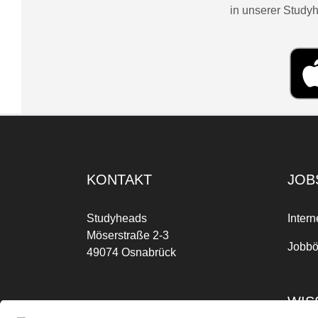
in unserer Studyh
KONTAKT
JOB
Studyheads
Intern
Möserstraße 2-3
Jobbö
49074 Osnabrück
WIS
Mo-Fr: 09:00 Uhr bis 17:00 Uhr