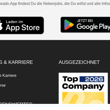
eads-App findest Du die Nebenjobs, die Du willst und alle Infos
S & KARRIERE
AUSGEZEICHNET
e Karriere
rse
SENSWERTES