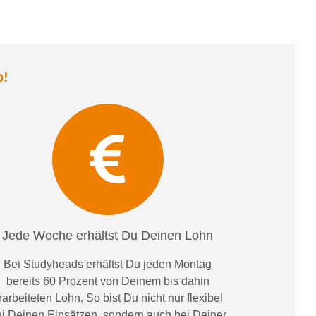
b
!
Jede Woche erhältst Du Deinen Lohn
Bei
Studyheads
erhältst Du jeden Montag
bereits
60 Prozent
von
D
einem
bis dahin
rarbeiteten Lohn
. So bist Du nicht nur flexibel
i Deinen Einsätzen
, sondern
auch bei
Deiner