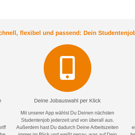
chnell, flexibel und
passend:
Dein Student
enjo
e
Deine Jobauswahl per Klick
Mit unserer App wählst Du Deinen nächsten
Studentenjob jederzeit und von überall aus.
iff
Außerdem
hast Du dadurch
Deine Arbeitszeiten
e
ähe
im
mer im
Blick und weiß
t
genau, was auf Dein
be