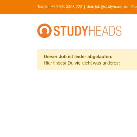
Skip
Telefon:
+49 541 3303-222
|
dein.job@studyheads.de | Serv
to
content
Dieser Job ist leider abgelaufen.
Hier findest Du vielleicht was anderes: