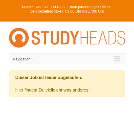
Skip
Telefon:
+49 541 3303-222
|
dein.job@studyheads.de |
to
Servicezeiten: Mo-Fr: 09:00 Uhr bis 17:00 Uhr
content
Navigation ...
Dieser Job ist leider abgelaufen.
Hier findest Du vielleicht was anderes: