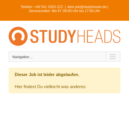
Skip
Telefon:
+49 541 3303-222
|
dein.job@studyheads.de |
to
Servicezeiten: Mo-Fr: 09:00 Uhr bis 17:00 Uhr
content
Navigation ...
Dieser Job ist leider abgelaufen.
Hier findest Du vielleicht was anderes: