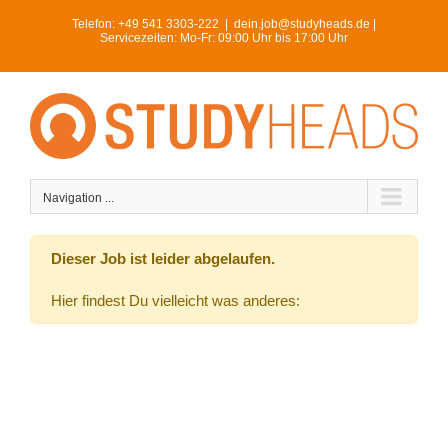
Skip
Telefon:
+49 541 3303-222
|
dein.job@studyheads.de |
to
Servicezeiten: Mo-Fr: 09:00 Uhr bis 17:00 Uhr
content
Navigation ...
Dieser Job ist leider abgelaufen.
Hier findest Du vielleicht was anderes: