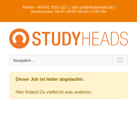
Skip
Telefon:
+49 541 3303-222
|
dein.job@studyheads.de |
to
Servicezeiten: Mo-Fr: 09:00 Uhr bis 17:00 Uhr
content
Navigation ...
Dieser Job ist leider abgelaufen.
Hier findest Du vielleicht was anderes: