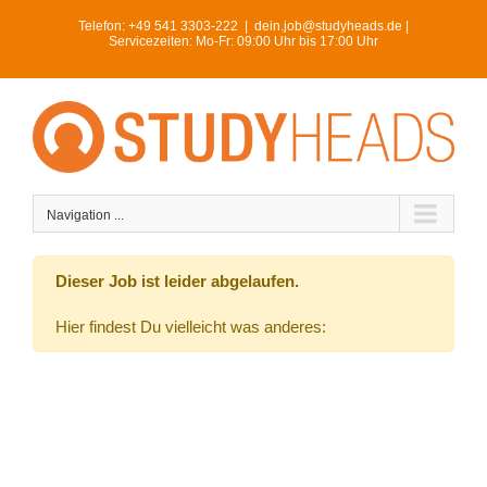
Skip
Telefon:
+49 541 3303-222
|
dein.job@studyheads.de |
to
Servicezeiten: Mo-Fr: 09:00 Uhr bis 17:00 Uhr
content
Navigation ...
Dieser Job ist leider abgelaufen.
Hier findest Du vielleicht was anderes: