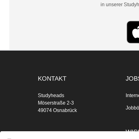
in unserer Studyh
KONTAKT
JOB
Studyheads
Intern
Möserstraße 2-3
Jobbö
49074 Osnabrück
WIS
Mo-Fr: 09:00 Uhr bis 17:00 Uhr