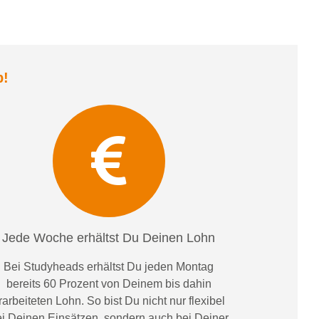
b
!
Jede Woche erhältst Du Deinen Lohn
Bei
Studyheads
erhältst Du jeden Montag
bereits
60 Prozent
von
D
einem
bis dahin
rarbeiteten Lohn
. So bist Du nicht nur flexibel
i Deinen Einsätzen
, sondern
auch bei
Deiner