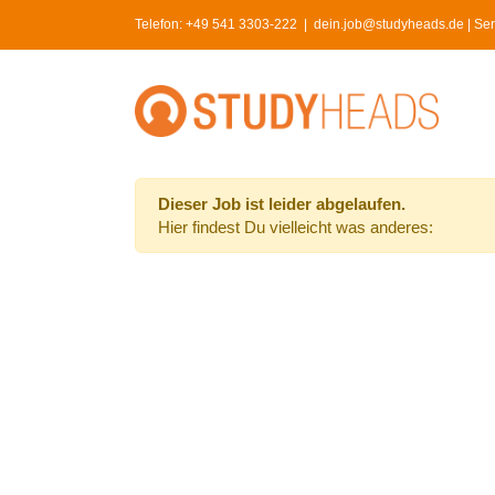
Skip
Telefon:
+49 541 3303-222
|
dein.job@studyheads.de | Serv
to
content
Dieser Job ist leider abgelaufen.
Hier findest Du vielleicht was anderes: