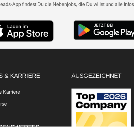
eads-App findest Du die Nebenjobs, die Du willst und alle Infos
S & KARRIERE
AUSGEZEICHNET
e Karriere
rse
SENSWERTES