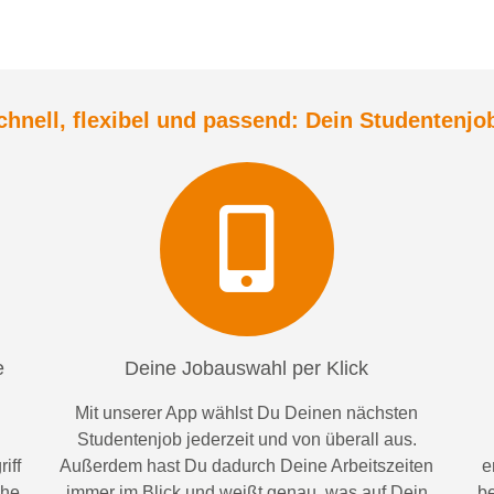
chnell, flexibel und
passend:
Dein Student
enjo
e
Deine Jobauswahl per Klick
Mit unserer App wählst Du Deinen nächsten
Studentenjob jederzeit und von überall aus.
iff
Außerdem
hast Du dadurch
Deine Arbeitszeiten
e
ähe
im
mer im
Blick und weiß
t
genau, was auf Dein
be