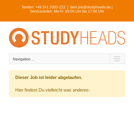
Skip
Telefon:
+49 541 3303-222
|
dein.job@studyheads.de |
to
Servicezeiten: Mo-Fr: 09:00 Uhr bis 17:00 Uhr
content
Navigation ...
Dieser Job ist leider abgelaufen.
Hier findest Du vielleicht was anderes: