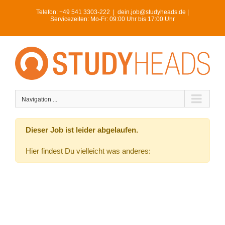
Skip
Telefon:
+49 541 3303-222
|
dein.job@studyheads.de |
to
Servicezeiten: Mo-Fr: 09:00 Uhr bis 17:00 Uhr
content
Navigation ...
Dieser Job ist leider abgelaufen.
Hier findest Du vielleicht was anderes: