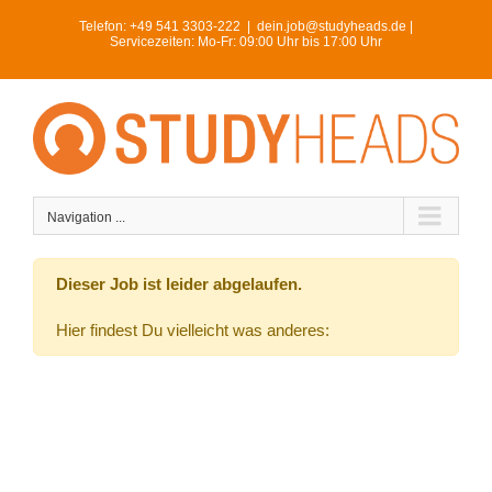
Skip
Telefon:
+49 541 3303-222
|
dein.job@studyheads.de |
to
Servicezeiten: Mo-Fr: 09:00 Uhr bis 17:00 Uhr
content
Navigation ...
Dieser Job ist leider abgelaufen.
Hier findest Du vielleicht was anderes: