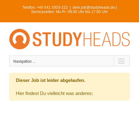
Skip
Telefon:
+49 541 3303-222
|
dein.job@studyheads.de |
to
Servicezeiten: Mo-Fr: 09:00 Uhr bis 17:00 Uhr
content
Navigation ...
Dieser Job ist leider abgelaufen.
Hier findest Du vielleicht was anderes: