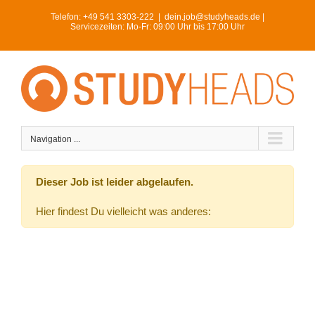
Skip
Telefon:
+49 541 3303-222
|
dein.job@studyheads.de |
to
Servicezeiten: Mo-Fr: 09:00 Uhr bis 17:00 Uhr
content
Navigation ...
Dieser Job ist leider abgelaufen.
Hier findest Du vielleicht was anderes: