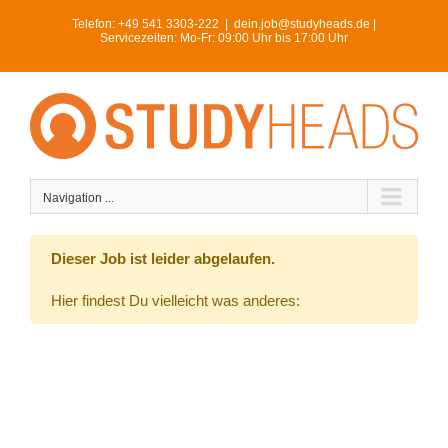
Skip
Telefon:
+49 541 3303-222
|
dein.job@studyheads.de |
to
Servicezeiten: Mo-Fr: 09:00 Uhr bis 17:00 Uhr
content
Navigation ...
Dieser Job ist leider abgelaufen.
Hier findest Du vielleicht was anderes: