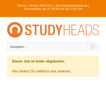
Skip
Telefon:
+49 541 3303-222
|
dein.job@studyheads.de |
to
Servicezeiten: Mo-Fr: 09:00 Uhr bis 17:00 Uhr
content
Navigation ...
Dieser Job ist leider abgelaufen.
Hier findest Du vielleicht was anderes: