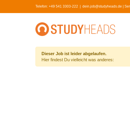
Skip
Telefon:
+49 541 3303-222
|
dein.job@studyheads.de | Serv
to
content
Dieser Job ist leider abgelaufen.
Hier findest Du vielleicht was anderes: