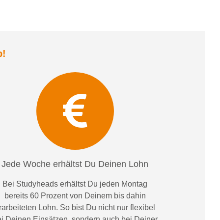
b
!
Jede Woche erhältst Du Deinen Lohn
Bei
Studyheads
erhältst Du jeden Montag
bereits
60 Prozent
von
D
einem
bis dahin
rarbeiteten Lohn
. So bist Du nicht nur flexibel
i Deinen Einsätzen
, sondern
auch bei
Deiner