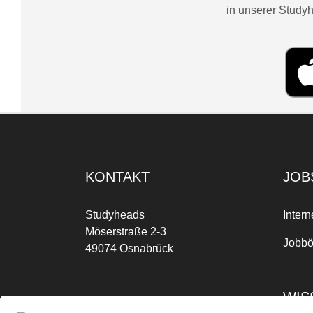
in unserer Studyh
KONTAKT
JOB
Studyheads
Intern
Möserstraße 2-3
Jobbö
49074 Osnabrück
WIS
Mo-Fr: 09:00 Uhr bis 17:00 Uhr