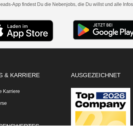
eads-App findest Du die Nebenjobs, die Du willst und alle Infos
S & KARRIERE
AUSGEZEICHNET
e Karriere
rse
SENSWERTES