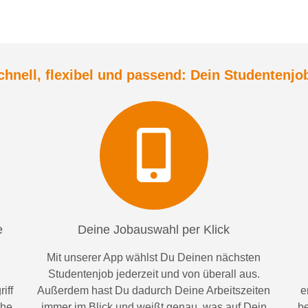
chnell, flexibel und
passend:
Dein Student
enjo
e
Deine Jobauswahl per Klick
Mit unserer App wählst Du Deinen nächsten
Studentenjob jederzeit und von überall aus.
iff
Außerdem
hast Du dadurch
Deine Arbeitszeiten
e
ähe
im
mer im
Blick und weiß
t
genau, was auf Dein
be