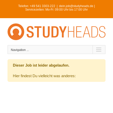
Skip
Telefon:
+49 541 3303-222
|
dein.job@studyheads.de |
to
Servicezeiten: Mo-Fr: 09:00 Uhr bis 17:00 Uhr
content
Navigation ...
Dieser Job ist leider abgelaufen.
Hier findest Du vielleicht was anderes: