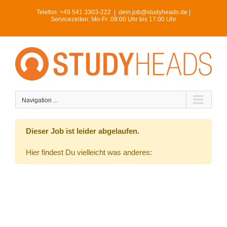
Skip
Telefon:
+49 541 3303-222
|
dein.job@studyheads.de |
to
Servicezeiten: Mo-Fr: 09:00 Uhr bis 17:00 Uhr
content
Navigation ...
Dieser Job ist leider abgelaufen.
Hier findest Du vielleicht was anderes: