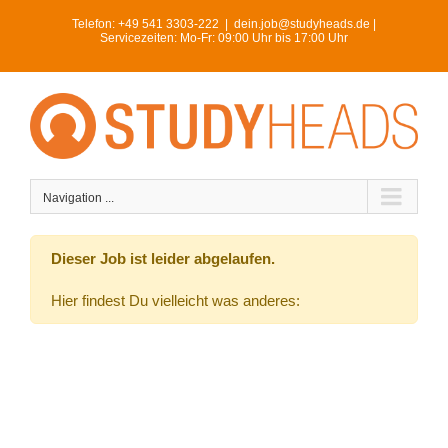
Skip
Telefon:
+49 541 3303-222
|
dein.job@studyheads.de |
to
Servicezeiten: Mo-Fr: 09:00 Uhr bis 17:00 Uhr
content
Navigation ...
Dieser Job ist leider abgelaufen.
Hier findest Du vielleicht was anderes: