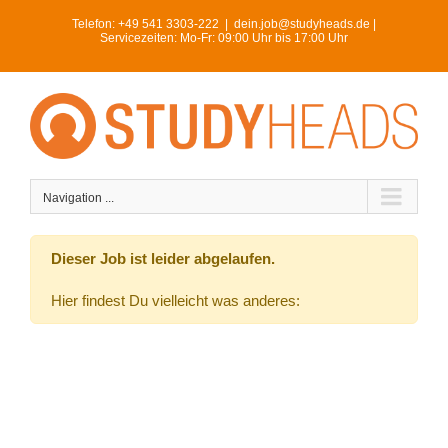
Skip
Telefon:
+49 541 3303-222
|
dein.job@studyheads.de |
to
Servicezeiten: Mo-Fr: 09:00 Uhr bis 17:00 Uhr
content
Navigation ...
Dieser Job ist leider abgelaufen.
Hier findest Du vielleicht was anderes: