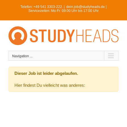
Skip
Telefon:
+49 541 3303-222
|
dein.job@studyheads.de |
to
Servicezeiten: Mo-Fr: 09:00 Uhr bis 17:00 Uhr
content
Navigation ...
Dieser Job ist leider abgelaufen.
Hier findest Du vielleicht was anderes: