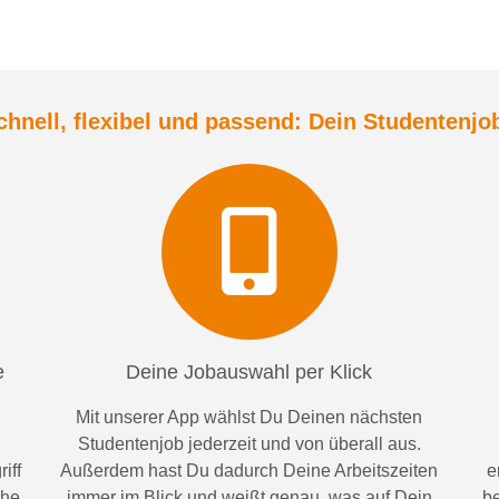
chnell, flexibel und
passend:
Dein Student
enjo
e
Deine Jobauswahl per Klick
Mit unserer App wählst Du Deinen nächsten
Studentenjob jederzeit und von überall aus.
iff
Außerdem
hast Du dadurch
Deine Arbeitszeiten
e
ähe
im
mer im
Blick und weiß
t
genau, was auf Dein
be