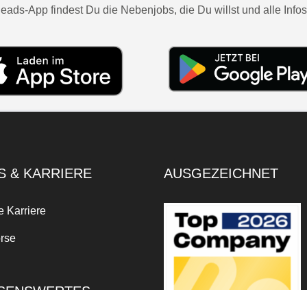
eads-App findest Du die Nebenjobs, die Du willst und alle Infos
S & KARRIERE
AUSGEZEICHNET
e Karriere
rse
SENSWERTES