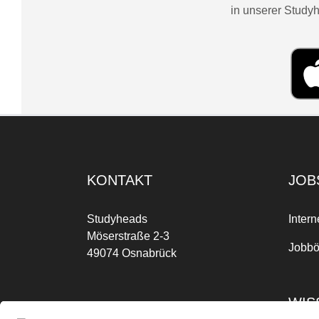
in unserer Studyh
KONTAKT
JOB
Studyheads
Intern
Möserstraße 2-3
Jobbö
49074 Osnabrück
WIS
Mo-Fr: 09:00 Uhr bis 17:00 Uhr