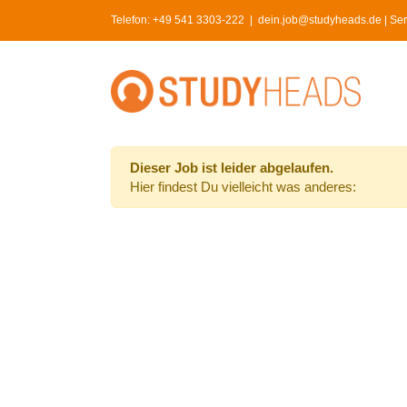
Skip
Telefon:
+49 541 3303-222
|
dein.job@studyheads.de | Serv
to
content
Dieser Job ist leider abgelaufen.
Hier findest Du vielleicht was anderes: