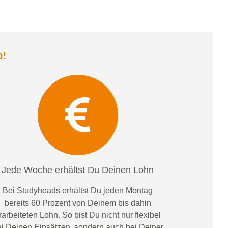
b
!
Jede Woche erhältst Du Deinen Lohn
Bei
Studyheads
erhältst Du jeden Montag
bereits
60 Prozent
von
D
einem
bis dahin
rarbeiteten Lohn
. So bist Du nicht nur flexibel
i Deinen Einsätzen
, sondern
auch bei
Deiner