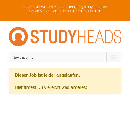
Skip
Telefon:
+49 541 3303-222
|
dein.job@studyheads.de |
to
Servicezeiten: Mo-Fr: 09:00 Uhr bis 17:00 Uhr
content
Navigation ...
Dieser Job ist leider abgelaufen.
Hier findest Du vielleicht was anderes: