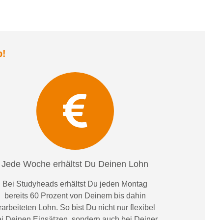
b
!
Jede Woche erhältst Du Deinen Lohn
Bei
Studyheads
erhältst Du jeden Montag
bereits
60 Prozent
von
D
einem
bis dahin
rarbeiteten Lohn
. So bist Du nicht nur flexibel
i Deinen Einsätzen
, sondern
auch bei
Deiner