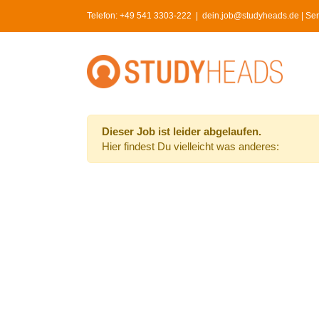
Skip
Telefon:
+49 541 3303-222
|
dein.job@studyheads.de | Serv
to
content
Dieser Job ist leider abgelaufen.
Hier findest Du vielleicht was anderes: