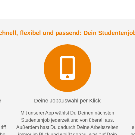
chnell, flexibel und
passend:
Dein Student
enjo
e
Deine Jobauswahl per Klick
Mit unserer App wählst Du Deinen nächsten
Studentenjob jederzeit und von überall aus.
iff
Außerdem
hast Du dadurch
Deine Arbeitszeiten
e
ähe
im
mer im
Blick und weiß
t
genau, was auf Dein
be