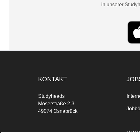
in unserer Studyh
KONTAKT
JOB
Studyheads
Intern
Möserstraße 2-3
Jobbö
49074 Osnabrück
WIS
Mo-Fr: 09:00 Uhr bis 17:00 Uhr