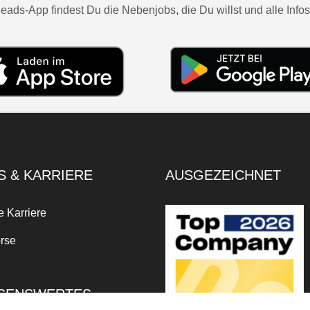
eads-App findest Du die Nebenjobs, die Du willst und alle Infos
S & KARRIERE
AUSGEZEICHNET
e Karriere
rse
SENSWERTES