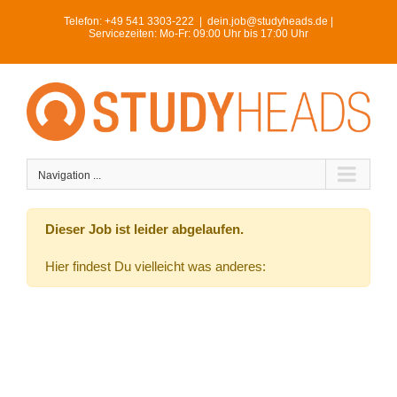
Skip
Telefon:
+49 541 3303-222
|
dein.job@studyheads.de |
to
Servicezeiten: Mo-Fr: 09:00 Uhr bis 17:00 Uhr
content
Navigation ...
Dieser Job ist leider abgelaufen.
Hier findest Du vielleicht was anderes: