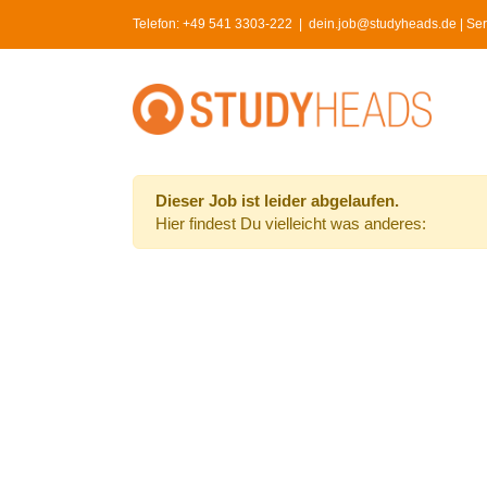
Skip
Telefon:
+49 541 3303-222
|
dein.job@studyheads.de | Serv
to
content
Dieser Job ist leider abgelaufen.
Hier findest Du vielleicht was anderes: