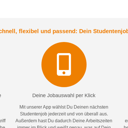
chnell, flexibel und
passend:
Dein Student
enjo
e
Deine Jobauswahl per Klick
Mit unserer App wählst Du Deinen nächsten
Studentenjob jederzeit und von überall aus.
iff
Außerdem
hast Du dadurch
Deine Arbeitszeiten
e
ähe
im
mer im
Blick und weiß
t
genau, was auf Dein
be