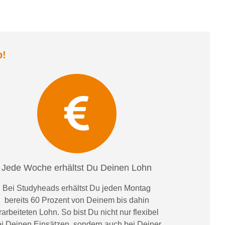
b
!
Jede Woche erhältst Du Deinen Lohn
Bei
Studyheads
erhältst Du jeden Montag
bereits
60 Prozent
von
D
einem
bis dahin
rarbeiteten Lohn
. So bist Du nicht nur flexibel
i Deinen Einsätzen
, sondern
auch bei
Deiner