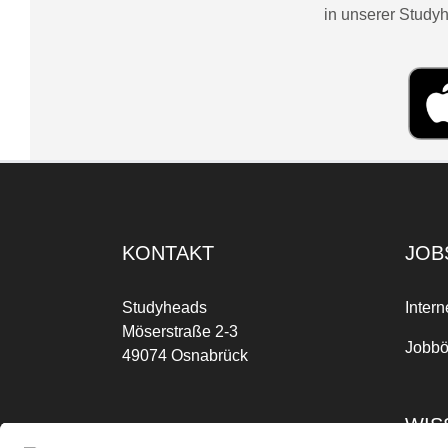
in unserer Studyh
KONTAKT
JOB
Studyheads
Intern
Möserstraße 2-3
Jobbö
49074 Osnabrück
WIS
Mo-Fr: 09:00 Uhr bis 17:00 Uhr