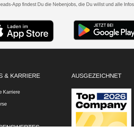
eads-App findest Du die Nebenjobs, die Du willst und alle Infos
S & KARRIERE
AUSGEZEICHNET
e Karriere
rse
SENSWERTES