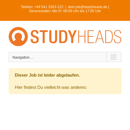
Skip
Telefon:
+49 541 3303-222
|
dein.job@studyheads.de |
to
Servicezeiten: Mo-Fr: 09:00 Uhr bis 17:00 Uhr
content
Navigation ...
Dieser Job ist leider abgelaufen.
Hier findest Du vielleicht was anderes: