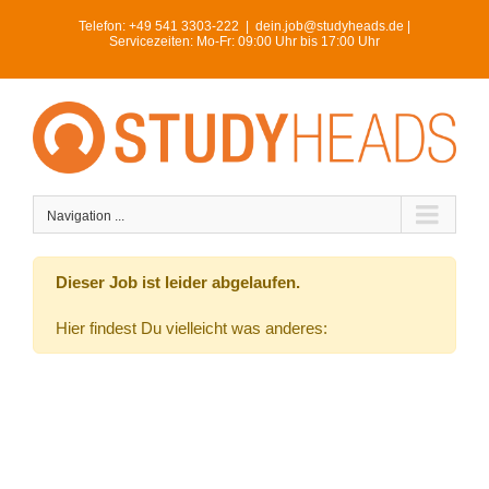
Skip
Telefon:
+49 541 3303-222
|
dein.job@studyheads.de |
to
Servicezeiten: Mo-Fr: 09:00 Uhr bis 17:00 Uhr
content
Navigation ...
Dieser Job ist leider abgelaufen.
Hier findest Du vielleicht was anderes: