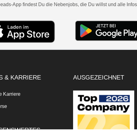
eads-App findest Du die Nebenjobs, die Du willst und alle Infos
S & KARRIERE
AUSGEZEICHNET
e Karriere
rse
SENSWERTES