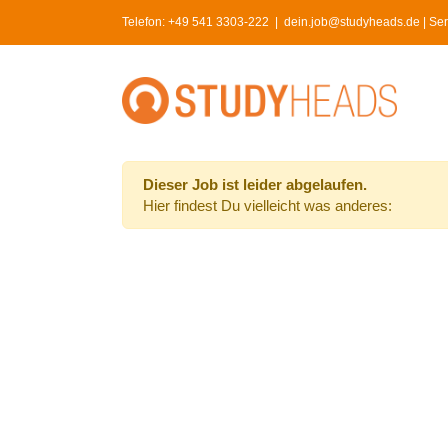
Skip
Telefon:
+49 541 3303-222
|
dein.job@studyheads.de | Serv
to
content
Dieser Job ist leider abgelaufen.
Hier findest Du vielleicht was anderes: