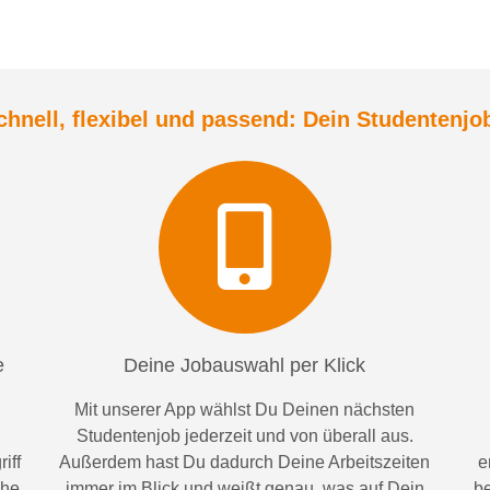
chnell, flexibel und
passend:
Dein Student
enjo
e
Deine Jobauswahl per Klick
Mit unserer App wählst Du Deinen nächsten
Studentenjob jederzeit und von überall aus.
iff
Außerdem
hast Du dadurch
Deine Arbeitszeiten
e
ähe
im
mer im
Blick und weiß
t
genau, was auf Dein
be