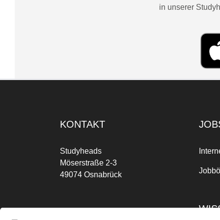
in unserer Studyh
KONTAKT
JOB
Studyheads
Intern
Möserstraße 2-3
Jobbö
49074 Osnabrück
WIS
Mo-Fr: 09:00 Uhr bis 17:00 Uhr