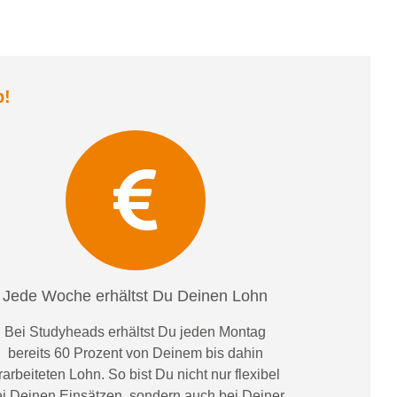
b
!
Jede Woche erhältst Du Deinen Lohn
Bei
Studyheads
erhältst Du jeden Montag
bereits
60 Prozent
von
D
einem
bis dahin
rarbeiteten Lohn
. So bist Du nicht nur flexibel
i Deinen Einsätzen
, sondern
auch bei
Deiner