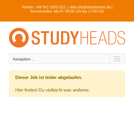
Skip
Telefon:
+49 541 3303-222
|
dein.job@studyheads.de |
to
Servicezeiten: Mo-Fr: 09:00 Uhr bis 17:00 Uhr
content
Navigation ...
Dieser Job ist leider abgelaufen.
Hier findest Du vielleicht was anderes: