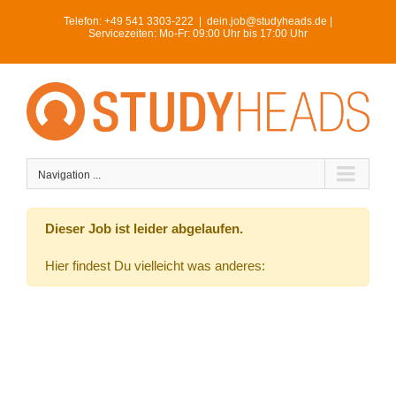
Skip
Telefon:
+49 541 3303-222
|
dein.job@studyheads.de |
to
Servicezeiten: Mo-Fr: 09:00 Uhr bis 17:00 Uhr
content
Navigation ...
Dieser Job ist leider abgelaufen.
Hier findest Du vielleicht was anderes: