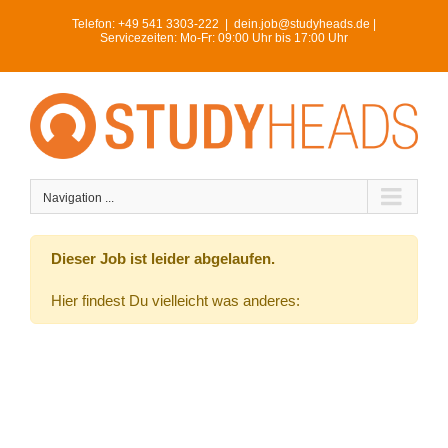
Skip
Telefon:
+49 541 3303-222
|
dein.job@studyheads.de |
to
Servicezeiten: Mo-Fr: 09:00 Uhr bis 17:00 Uhr
content
Navigation ...
Dieser Job ist leider abgelaufen.
Hier findest Du vielleicht was anderes: