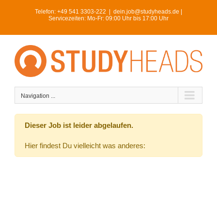
Skip
Telefon:
+49 541 3303-222
|
dein.job@studyheads.de |
to
Servicezeiten: Mo-Fr: 09:00 Uhr bis 17:00 Uhr
content
Navigation ...
Dieser Job ist leider abgelaufen.
Hier findest Du vielleicht was anderes: