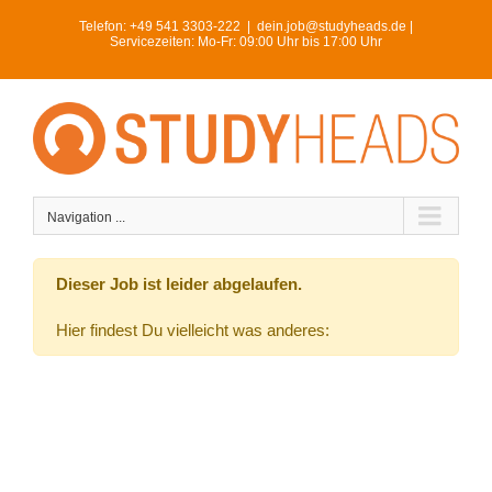
Skip
Telefon:
+49 541 3303-222
|
dein.job@studyheads.de |
to
Servicezeiten: Mo-Fr: 09:00 Uhr bis 17:00 Uhr
content
Navigation ...
Dieser Job ist leider abgelaufen.
Hier findest Du vielleicht was anderes: