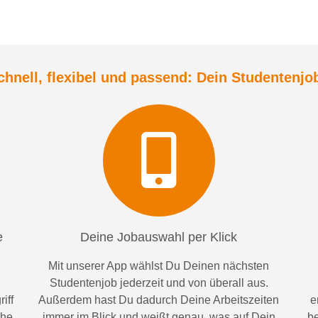
chnell, flexibel und
passend:
Dein Student
enjo
e
Deine Jobauswahl per Klick
Mit unserer App wählst Du Deinen nächsten
Studentenjob jederzeit und von überall aus.
iff
Außerdem
hast Du dadurch
Deine Arbeitszeiten
e
ähe
im
mer im
Blick und weiß
t
genau, was auf Dein
be