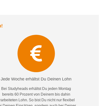
b
!
Jede Woche erhältst Du Deinen Lohn
Bei
Studyheads
erhältst Du jeden Montag
bereits
60 Prozent
von
D
einem
bis dahin
rarbeiteten Lohn
. So bist Du nicht nur flexibel
i Deinen Einsätzen
, sondern
auch bei
Deiner