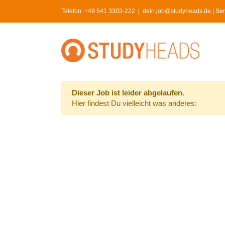
Skip
Telefon:
+49 541 3303-222
|
dein.job@studyheads.de | Serv
to
content
Dieser Job ist leider abgelaufen.
Hier findest Du vielleicht was anderes: