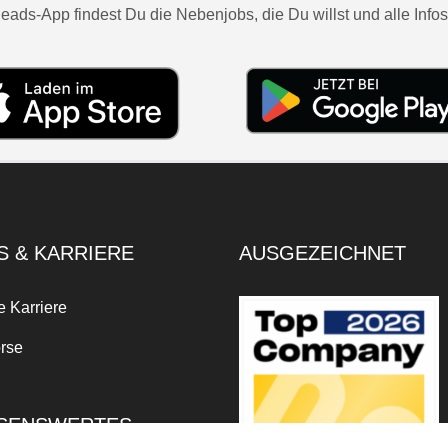
eads-App findest Du die Nebenjobs, die Du willst und alle Infos
S & KARRIERE
AUSGEZEICHNET
e Karriere
rse
SENSWERTES