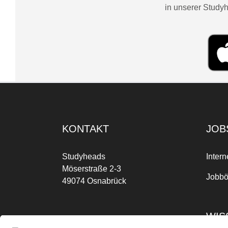
in unserer Studyh
KONTAKT
JOB
Studyheads
Intern
Möserstraße 2-3
Jobbö
49074 Osnabrück
WIS
Mo-Fr: 09:00 Uhr bis 17:00 Uhr