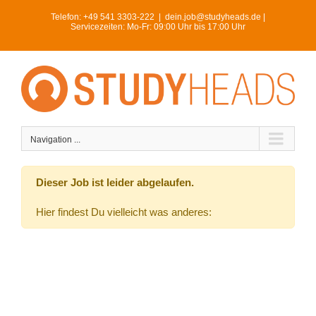
Skip
Telefon:
+49 541 3303-222
|
dein.job@studyheads.de |
to
Servicezeiten: Mo-Fr: 09:00 Uhr bis 17:00 Uhr
content
Navigation ...
Dieser Job ist leider abgelaufen.
Hier findest Du vielleicht was anderes: