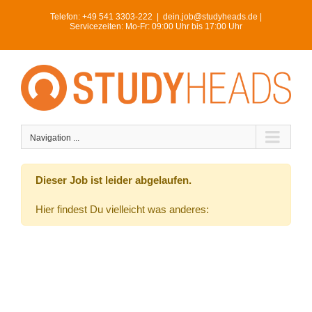
Skip
Telefon:
+49 541 3303-222
|
dein.job@studyheads.de |
to
Servicezeiten: Mo-Fr: 09:00 Uhr bis 17:00 Uhr
content
Navigation ...
Dieser Job ist leider abgelaufen.
Hier findest Du vielleicht was anderes: