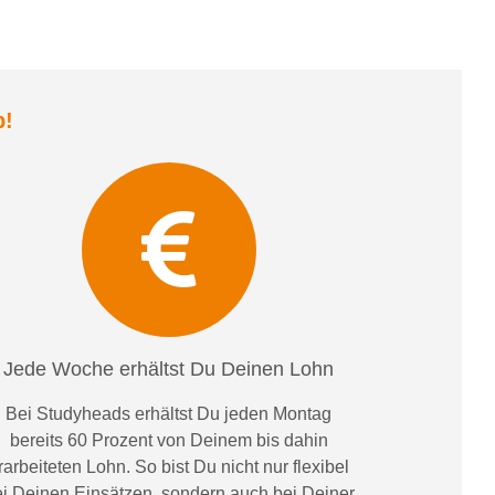
b
!
Jede Woche erhältst Du Deinen Lohn
Bei
Studyheads
erhältst Du jeden Montag
bereits
60 Prozent
von
D
einem
bis dahin
rarbeiteten Lohn
. So bist Du nicht nur flexibel
i Deinen Einsätzen
, sondern
auch bei
Deiner