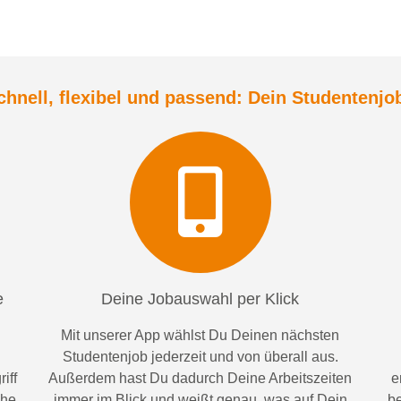
chnell, flexibel und
passend:
Dein Student
enjo
e
Deine Jobauswahl per Klick
Mit unserer App wählst Du Deinen nächsten
Studentenjob jederzeit und von überall aus.
iff
Außerdem
hast Du dadurch
Deine Arbeitszeiten
e
ähe
im
mer im
Blick und weiß
t
genau, was auf Dein
be