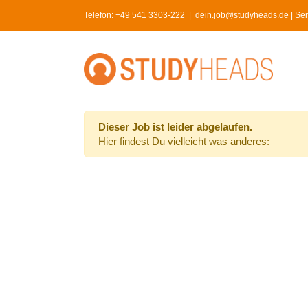
Skip
Telefon:
+49 541 3303-222
|
dein.job@studyheads.de | Serv
to
content
Dieser Job ist leider abgelaufen.
Hier findest Du vielleicht was anderes: