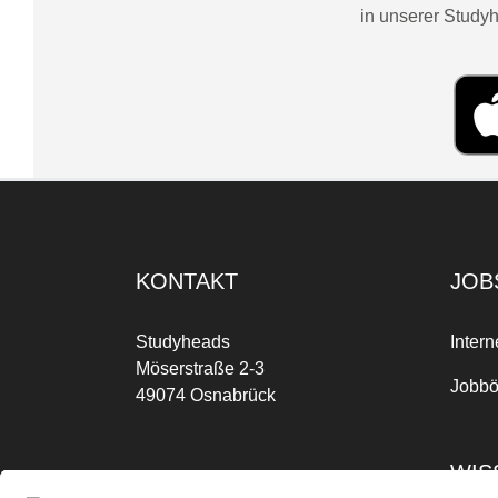
in unserer Studyh
KONTAKT
JOB
Studyheads
Intern
Möserstraße 2-3
Jobbö
49074 Osnabrück
WIS
Mo-Fr: 09:00 Uhr bis 17:00 Uhr