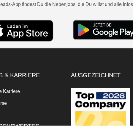
eads-App findest Du die Nebenjobs, die Du willst und alle Infos
S & KARRIERE
AUSGEZEICHNET
e Karriere
rse
SENSWERTES