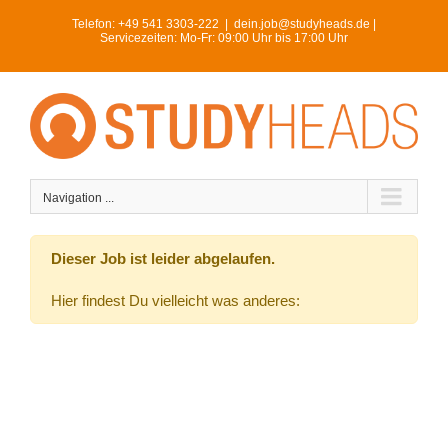
Skip
Telefon:
+49 541 3303-222
|
dein.job@studyheads.de |
to
Servicezeiten: Mo-Fr: 09:00 Uhr bis 17:00 Uhr
content
Navigation ...
Dieser Job ist leider abgelaufen.
Hier findest Du vielleicht was anderes: