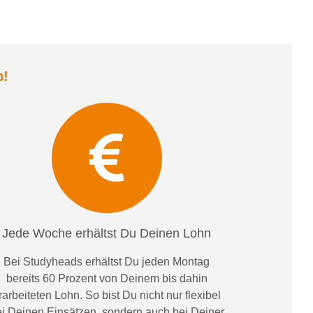
b
!
Jede Woche erhältst Du Deinen Lohn
Bei
Studyheads
erhältst Du jeden Montag
bereits
60 Prozent
von
D
einem
bis dahin
rarbeiteten Lohn
. So bist Du nicht nur flexibel
i Deinen Einsätzen
, sondern
auch bei
Deiner