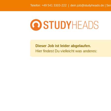
Skip
Telefon:
+49 541 3303-222
|
dein.job@studyheads.de | Serv
to
content
Dieser Job ist leider abgelaufen.
Hier findest Du vielleicht was anderes: