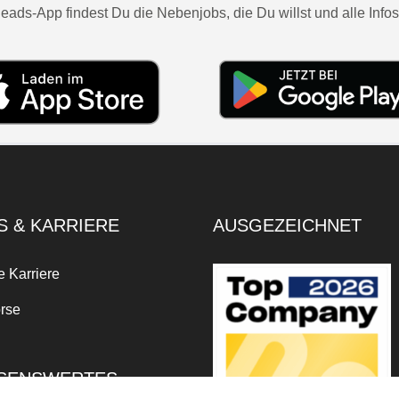
eads-App findest Du die Nebenjobs, die Du willst und alle Infos
S & KARRIERE
AUSGEZEICHNET
e Karriere
rse
SENSWERTES