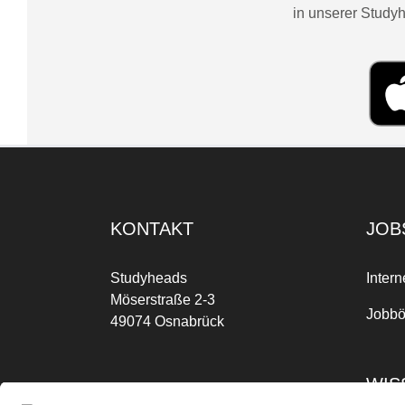
in unserer Studyh
KONTAKT
JOB
Studyheads
Intern
Möserstraße 2-3
Jobbö
49074 Osnabrück
WIS
Mo-Fr: 09:00 Uhr bis 17:00 Uhr