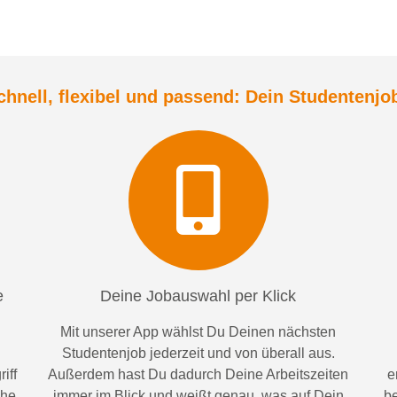
chnell, flexibel und
passend:
Dein Student
enjo
e
Deine Jobauswahl per Klick
Mit unserer App wählst Du Deinen nächsten
Studentenjob jederzeit und von überall aus.
iff
Außerdem
hast Du dadurch
Deine Arbeitszeiten
e
ähe
im
mer im
Blick und weiß
t
genau, was auf Dein
be