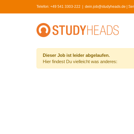
Skip
Telefon:
+49 541 3303-222
|
dein.job@studyheads.de | Serv
to
content
Dieser Job ist leider abgelaufen.
Hier findest Du vielleicht was anderes: