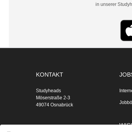
in unserer Studyh
KONTAKT
JOB
Studyheads
Intern
Möserstraße 2-3
Jobbö
49074 Osnabrück
WIS
Mo-Fr: 09:00 Uhr bis 17:00 Uhr