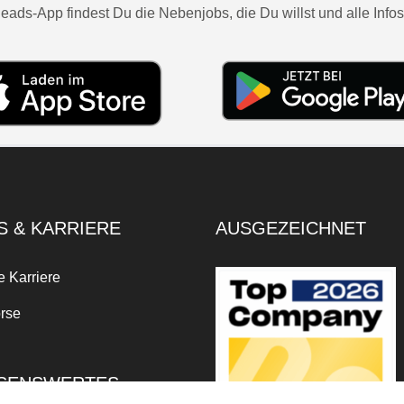
eads-App findest Du die Nebenjobs, die Du willst und alle Infos
S & KARRIERE
AUSGEZEICHNET
e Karriere
rse
SENSWERTES