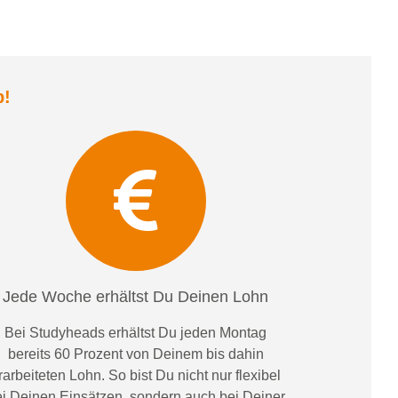
b
!
Jede Woche erhältst Du Deinen Lohn
Bei
Studyheads
erhältst Du jeden Montag
bereits
60 Prozent
von
D
einem
bis dahin
rarbeiteten Lohn
. So bist Du nicht nur flexibel
i Deinen Einsätzen
, sondern
auch bei
Deiner