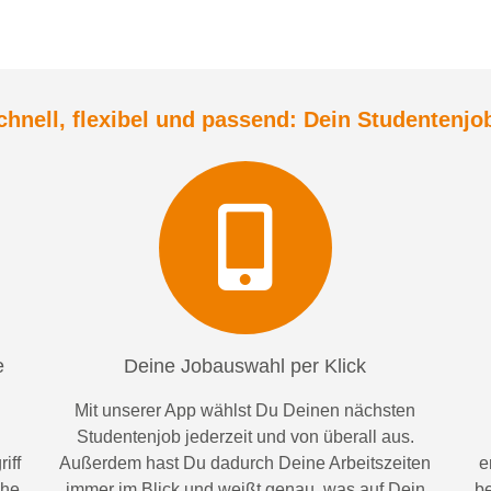
chnell, flexibel und
passend:
Dein Student
enjo
e
Deine Jobauswahl per Klick
Mit unserer App wählst Du Deinen nächsten
Studentenjob jederzeit und von überall aus.
iff
Außerdem
hast Du dadurch
Deine Arbeitszeiten
e
ähe
im
mer im
Blick und weiß
t
genau, was auf Dein
be