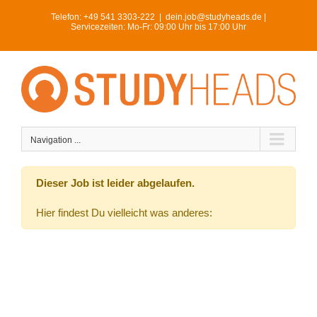
Skip
Telefon:
+49 541 3303-222
|
dein.job@studyheads.de |
to
Servicezeiten: Mo-Fr: 09:00 Uhr bis 17:00 Uhr
content
Navigation ...
Dieser Job ist leider abgelaufen.
Hier findest Du vielleicht was anderes: