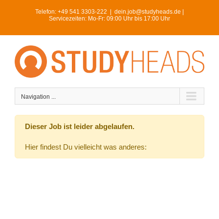
Skip
Telefon:
+49 541 3303-222
|
dein.job@studyheads.de |
to
Servicezeiten: Mo-Fr: 09:00 Uhr bis 17:00 Uhr
content
Navigation ...
Dieser Job ist leider abgelaufen.
Hier findest Du vielleicht was anderes: