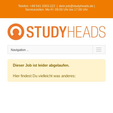
Skip
Telefon:
+49 541 3303-222
|
dein.job@studyheads.de |
to
Servicezeiten: Mo-Fr: 09:00 Uhr bis 17:00 Uhr
content
Navigation ...
Dieser Job ist leider abgelaufen.
Hier findest Du vielleicht was anderes: