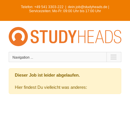
Skip
Telefon:
+49 541 3303-222
|
dein.job@studyheads.de |
to
Servicezeiten: Mo-Fr: 09:00 Uhr bis 17:00 Uhr
content
Navigation ...
Dieser Job ist leider abgelaufen.
Hier findest Du vielleicht was anderes: