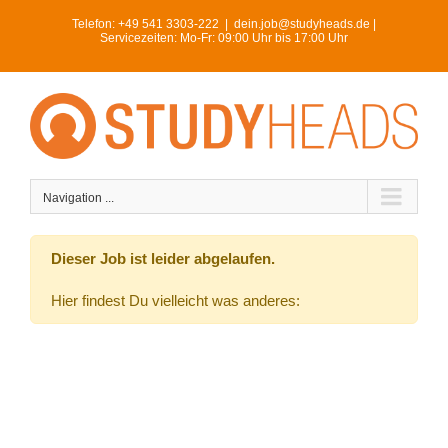
Skip
Telefon:
+49 541 3303-222
|
dein.job@studyheads.de |
to
Servicezeiten: Mo-Fr: 09:00 Uhr bis 17:00 Uhr
content
Navigation ...
Dieser Job ist leider abgelaufen.
Hier findest Du vielleicht was anderes: