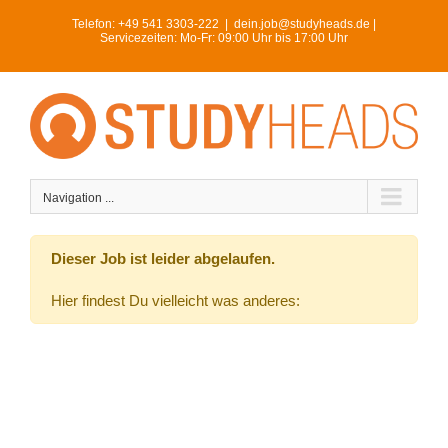
Skip
Telefon:
+49 541 3303-222
|
dein.job@studyheads.de |
to
Servicezeiten: Mo-Fr: 09:00 Uhr bis 17:00 Uhr
content
Navigation ...
Dieser Job ist leider abgelaufen.
Hier findest Du vielleicht was anderes: